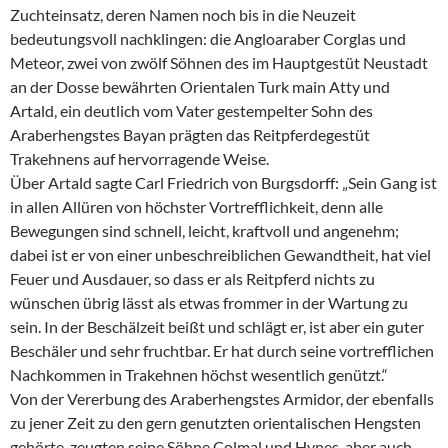
Zuchteinsatz, deren Namen noch bis in die Neuzeit
bedeutungsvoll nachklingen: die Angloaraber Corglas und
Meteor, zwei von zwölf Söhnen des im Hauptgestüt Neustadt
an der Dosse bewährten Orientalen Turk main Atty und
Artald, ein deutlich vom Vater gestempelter Sohn des
Araberhengstes Bayan prägten das Reitpferdegestüt
Trakehnens auf hervorragende Weise.
Über Artald sagte Carl Friedrich von Burgsdorff: „Sein Gang ist
in allen Allüren von höchster Vortrefflichkeit, denn alle
Bewegungen sind schnell, leicht, kraftvoll und angenehm;
dabei ist er von einer unbeschreiblichen Gewandtheit, hat viel
Feuer und Ausdauer, so dass er als Reitpferd nichts zu
wünschen übrig lässt als etwas frommer in der Wartung zu
sein. In der Beschälzeit beißt und schlägt er, ist aber ein guter
Beschäler und sehr fruchtbar. Er hat durch seine vortrefflichen
Nachkommen in Trakehnen höchst wesentlich genützt.“
Von der Vererbung des Araberhengstes Armidor, der ebenfalls
zu jener Zeit zu den gern genutzten orientalischen Hengsten
gehörte, zeugten seine Söhne Colmal und Hynes, aber auch