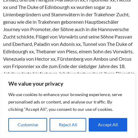
xx und The Duke of Edinbourgh xx wurden sogar zu
Linienbegründern und Stammvätern in der Trakehner Zucht,
genau wie die in Trakehnen geborenen Hauptbeschäler
Journey von Promoter, der Söhne auch in die Hannoversche
Zucht schickte, Flügel von Vorwärts und seine Söhne Passvan
und Eberhard, Paladin von Adonis xx, Tunnel von The Duke of
Edinbourgh xx, Thebaner von Pless, einem Sohn des Vorwärts,
Venezuela von Hector xx, Fürstenberg von Ambos und Orcus
von Friponnier xx die zum Ende der siebziger Jahre des 18.
Jahrhunderts bis fast zum Jahrhundertwechsel, ihren Dienst in
der Trakehner Zucht verrichteten und teilweise bis heute,
We value your privacy
sogar nicht sollten gehäuft, in den Pedigrees zu finden sind.
We use cookies to enhance your browsing experience, serve
Im Jahr 1888 schuf Ökonomierat C. M. Stoeckel innerhalb des
personalised ads or content, and analyse our traffic. By
Zentralvereins in Insterburg die Voraussetzungen um ein
clicking "Accept All", you consent to our use of cookies.
„Ostpreußisches Stutbuch“ zu gründen und zu veröffentlichen
und zwei Jahre später, 1890, rechtzeitig zur 1. Allgemeinen
Customise
Reject All
Accept All
Pferdeausstellung in Berlin erschien der 1. Band des
„Ostpreußischen Stutbuchs für edles Halbblut Trakehner