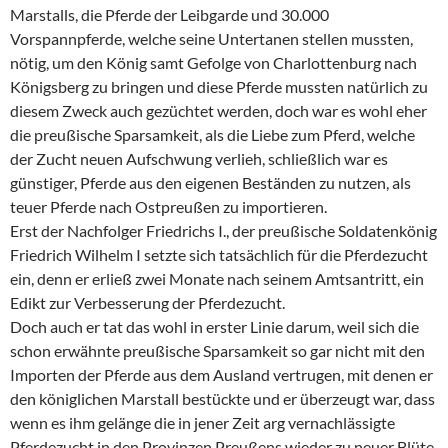
Marstalls, die Pferde der Leibgarde und 30.000
Vorspannpferde, welche seine Untertanen stellen mussten,
nötig, um den König samt Gefolge von Charlottenburg nach
Königsberg zu bringen und diese Pferde mussten natürlich zu
diesem Zweck auch gezüchtet werden, doch war es wohl eher
die preußische Sparsamkeit, als die Liebe zum Pferd, welche
der Zucht neuen Aufschwung verlieh, schließlich war es
günstiger, Pferde aus den eigenen Beständen zu nutzen, als
teuer Pferde nach Ostpreußen zu importieren.
Erst der Nachfolger Friedrichs I., der preußische Soldatenkönig
Friedrich Wilhelm I setzte sich tatsächlich für die Pferdezucht
ein, denn er erließ zwei Monate nach seinem Amtsantritt, ein
Edikt zur Verbesserung der Pferdezucht.
Doch auch er tat das wohl in erster Linie darum, weil sich die
schon erwähnte preußische Sparsamkeit so gar nicht mit den
Importen der Pferde aus dem Ausland vertrugen, mit denen er
den königlichen Marstall bestückte und er überzeugt war, dass
wenn es ihm gelänge die in jener Zeit arg vernachlässigte
Pferdezucht in den Provinzen Preußens wieder zu neuer Blüte