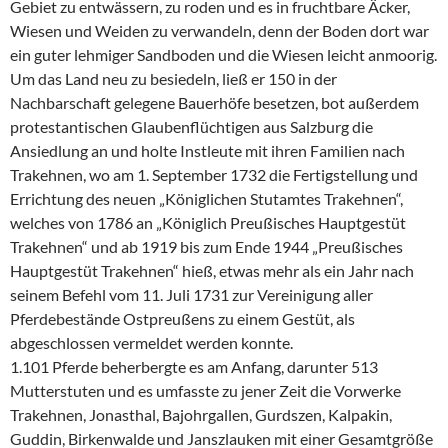
Gebiet zu entwässern, zu roden und es in fruchtbare Äcker,
Wiesen und Weiden zu verwandeln, denn der Boden dort war
ein guter lehmiger Sandboden und die Wiesen leicht anmoorig.
Um das Land neu zu besiedeln, ließ er 150 in der
Nachbarschaft gelegene Bauerhöfe besetzen, bot außerdem
protestantischen Glaubenflüchtigen aus Salzburg die
Ansiedlung an und holte Instleute mit ihren Familien nach
Trakehnen, wo am 1. September 1732 die Fertigstellung und
Errichtung des neuen „Königlichen Stutamtes Trakehnen“,
welches von 1786 an „Königlich Preußisches Hauptgestüt
Trakehnen“ und ab 1919 bis zum Ende 1944 „Preußisches
Hauptgestüt Trakehnen“ hieß, etwas mehr als ein Jahr nach
seinem Befehl vom 11. Juli 1731 zur Vereinigung aller
Pferdebestände Ostpreußens zu einem Gestüt, als
abgeschlossen vermeldet werden konnte.
1.101 Pferde beherbergte es am Anfang, darunter 513
Mutterstuten und es umfasste zu jener Zeit die Vorwerke
Trakehnen, Jonasthal, Bajohrgallen, Gurdszen, Kalpakin,
Guddin, Birkenwalde und Janszlauken mit einer Gesamtgröße