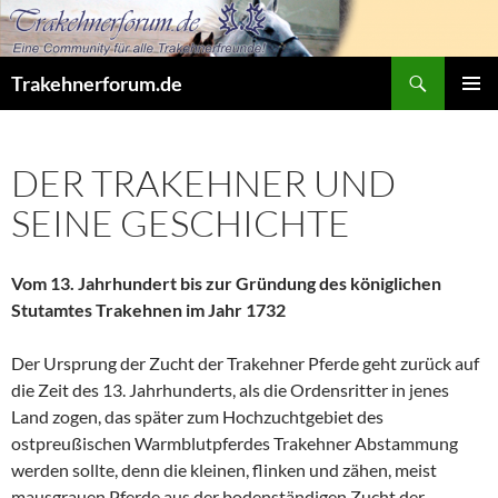
Zum
Inhalt
springen
Suchen
Trakehnerforum.de
PRIMÄR
MENÜ
DER TRAKEHNER UND
SEINE GESCHICHTE
Vom 13. Jahrhundert bis zur Gründung des königlichen
Stutamtes Trakehnen im Jahr 1732
Der Ursprung der Zucht der Trakehner Pferde geht zurück auf
die Zeit des 13. Jahrhunderts, als die Ordensritter in jenes
Land zogen, das später zum Hochzuchtgebiet des
ostpreußischen Warmblutpferdes Trakehner Abstammung
werden sollte, denn die kleinen, flinken und zähen, meist
mausgrauen Pferde aus der bodenständigen Zucht der