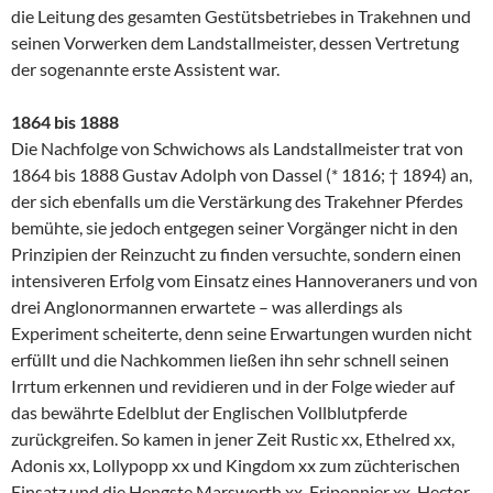
die Leitung des gesamten Gestütsbetriebes in Trakehnen und
seinen Vorwerken dem Landstallmeister, dessen Vertretung
der sogenannte erste Assistent war.
1864 bis 1888
Die Nachfolge von Schwichows als Landstallmeister trat von
1864 bis 1888 Gustav Adolph von Dassel (* 1816; † 1894) an,
der sich ebenfalls um die Verstärkung des Trakehner Pferdes
bemühte, sie jedoch entgegen seiner Vorgänger nicht in den
Prinzipien der Reinzucht zu finden versuchte, sondern einen
intensiveren Erfolg vom Einsatz eines Hannoveraners und von
drei Anglonormannen erwartete – was allerdings als
Experiment scheiterte, denn seine Erwartungen wurden nicht
erfüllt und die Nachkommen ließen ihn sehr schnell seinen
Irrtum erkennen und revidieren und in der Folge wieder auf
das bewährte Edelblut der Englischen Vollblutpferde
zurückgreifen. So kamen in jener Zeit Rustic xx, Ethelred xx,
Adonis xx, Lollypopp xx und Kingdom xx zum züchterischen
Einsatz und die Hengste Marsworth xx, Friponnier xx, Hector