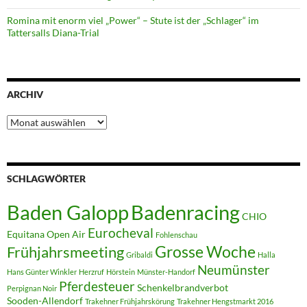
Romina mit enorm viel „Power“ – Stute ist der „Schlager“ im
Tattersalls Diana-Trial
ARCHIV
Archiv
SCHLAGWÖRTER
Badenracing
Baden Galopp
CHIO
Eurocheval
Equitana Open Air
Fohlenschau
Grosse Woche
Frühjahrsmeeting
Gribaldi
Halla
Neumünster
Hans Günter Winkler
Herzruf
Hörstein
Münster-Handorf
Pferdesteuer
Schenkelbrandverbot
Perpignan Noir
Sooden-Allendorf
Trakehner Frühjahrskörung
Trakehner Hengstmarkt 2016