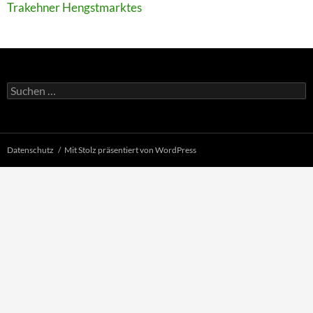
Trakehner Hengstmarktes
Suchen
nach:
Datenschutz
Mit Stolz präsentiert von WordPress