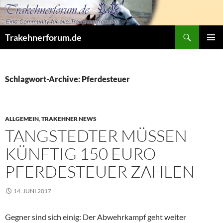
Zum
Inhalt
springen
Suchen
Trakehnerforum.de
PRIMÄR
MENÜ
Schlagwort-Archive: Pferdesteuer
ALLGEMEIN
,
TRAKEHNER NEWS
TANGSTEDTER MÜSSEN
KÜNFTIG 150 EURO
PFERDESTEUER ZAHLEN
14. JUNI 2017
Gegner sind sich einig: Der Abwehrkampf geht weiter