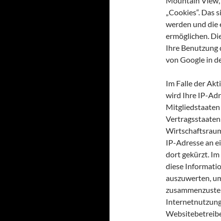
Mountain View, 
„Cookies“. Das s
werden und die 
ermöglichen. Di
Ihre Benutzung 
von Google in d
Im Falle der Ak
wird Ihre IP-Ad
Mitgliedstaaten
Vertragsstaate
Wirtschaftsraum
IP-Adresse an e
dort gekürzt. Im
diese Informati
auszuwerten, um
zusammenzustel
Internetnutzun
Websitebetreibe