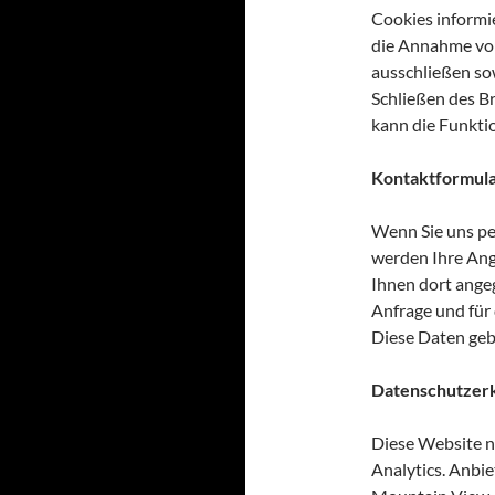
Cookies informie
die Annahme von
ausschließen so
Schließen des B
kann die Funktio
Kontaktformul
Wenn Sie uns p
werden Ihre Ang
Ihnen dort ang
Anfrage und für 
Diese Daten gebe
Datenschutzerk
Diese Website 
Analytics. Anbi