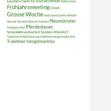
Eurocheval
Equitana Open Air
Fohlenschau
Frühjahrsmeeting
Gribaldi
Grosse Woche
Halla
Hans Günter Winkler
Neumünster
Herzruf
Hörstein
Münster-Handorf
Pferdesteuer
Perpignan Noir
Schenkelbrandverbot
Sooden-Allendorf
Trakehner Frühjahrskörung
Trakehner Hengstmarkt 2016
Trakehner Hengstmarktes