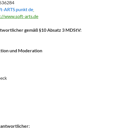
8636284
oft-ARTS punkt de
://www.soft-arts.de
antwortlicher gemäß §10 Absatz 3 MDStV:
tion und Moderation
eck
antwortlicher: