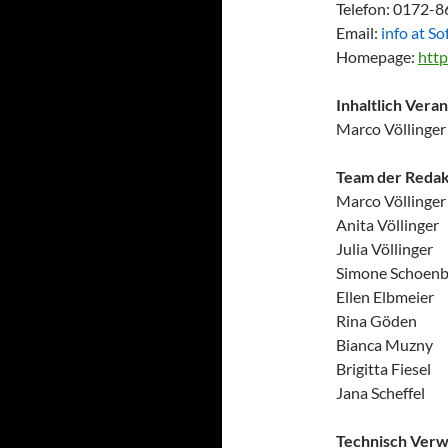
Telefon: 0172-
Email:
info at S
Homepage:
http
Inhaltlich Ver
Marco Völlinger
Team der Redak
Marco Völlinger
Anita Völlinger
Julia Völlinger
Simone Schoenb
Ellen Elbmeier
Rina Göden
Bianca Muzny
Brigitta Fiesel
Jana Scheffel
Technisch Verw