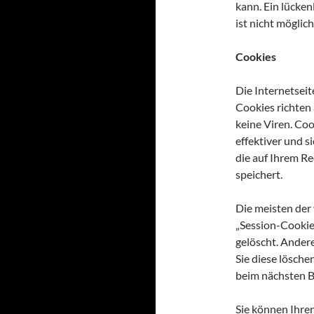
kann. Ein lücken
ist nicht möglich
Cookies
Die Internetsei
Cookies richten
keine Viren. Coo
effektiver und s
die auf Ihrem R
speichert.
Die meisten der
„Session-Cookie
gelöscht. Andere
Sie diese lösche
beim nächsten 
Sie können Ihren