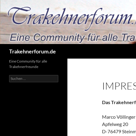
Zum
Inhalt
springen
Suchen
Trakehnerforum.de
Eine Community für alle
Trakehnerfreunde
Suchen
IMPRE
nach:
Das Trakehnerfo
Marco Völlinger
Apfelweg 20
D-76479 Stein