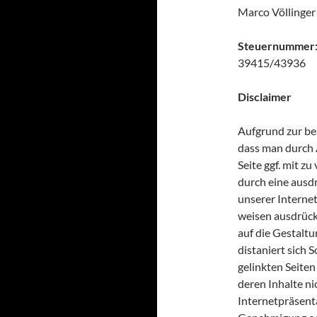
Marco Völlinger
Steuernummer
39415/43936
Disclaimer
Aufgrund zur be
dass man durch A
Seite ggf. mit z
durch eine ausdr
unserer Internet
weisen ausdrückl
auf die Gestaltu
distaniert sich 
gelinkten Seiten
deren Inhalte nic
Internetpräsenta