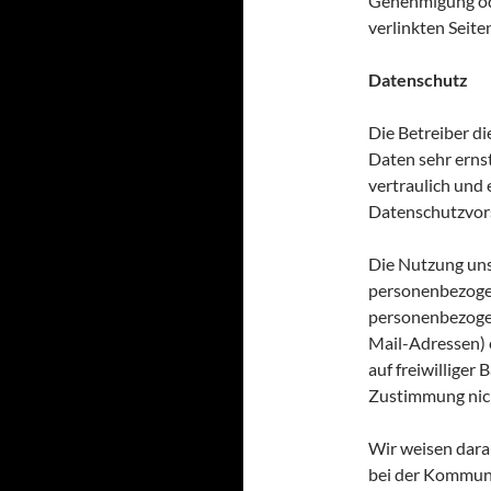
Genehmigung ode
verlinkten Seit
Datenschutz
Die Betreiber d
Daten sehr erns
vertraulich und
Datenschutzvors
Die Nutzung uns
personenbezogen
personenbezogen
Mail-Adressen) e
auf freiwilliger
Zustimmung nich
Wir weisen darau
bei der Kommuni