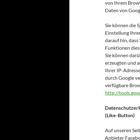
von Ihrem Brows
Daten von Goog
Sie können die 
Einstellung Ihre
darauf hin, dass
Funktionen dies
Sie können darü
erzeugten und a
Ihrer IP-Adress
durch Google ve
verfügbare Brow
http://tools.go
Datenschutzerk
(Like-Button)
Auf unseren Sei
Anbieter Faceboo