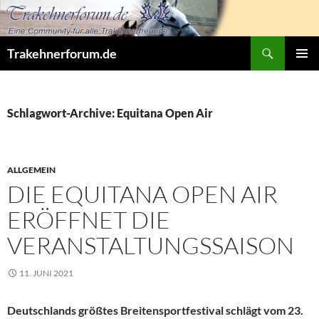
Zum
Inhalt
springen
Suchen
Trakehnerforum.de
PRIMÄR
MENÜ
Schlagwort-Archive: Equitana Open Air
ALLGEMEIN
DIE EQUITANA OPEN AIR
ERÖFFNET DIE
VERANSTALTUNGSSAISON
11. JUNI 2021
Deutschlands größtes Breitensportfestival schlägt vom 23.