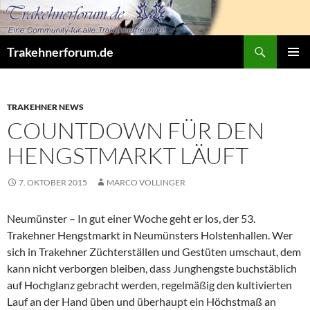
Zum
Inhalt
springen
Suchen
Trakehnerforum.de
PRIMÄR
MENÜ
TRAKEHNER NEWS
COUNTDOWN FÜR DEN
HENGSTMARKT LÄUFT
7. OKTOBER 2015
MARCO VÖLLINGER
Neumünster – In gut einer Woche geht er los, der 53.
Trakehner Hengstmarkt in Neumünsters Holstenhallen. Wer
sich in Trakehner Züchterställen und Gestüten umschaut, dem
kann nicht verborgen bleiben, dass Junghengste buchstäblich
auf Hochglanz gebracht werden, regelmäßig den kultivierten
Lauf an der Hand üben und überhaupt ein Höchstmaß an