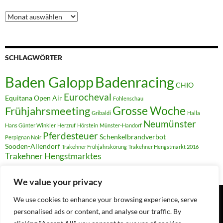
Archiv
SCHLAGWÖRTER
Badenracing
Baden Galopp
CHIO
Eurocheval
Equitana Open Air
Fohlenschau
Grosse Woche
Frühjahrsmeeting
Gribaldi
Halla
Neumünster
Hans Günter Winkler
Herzruf
Hörstein
Münster-Handorf
Pferdesteuer
Schenkelbrandverbot
Perpignan Noir
Sooden-Allendorf
Trakehner Frühjahrskörung
Trakehner Hengstmarkt 2016
Trakehner Hengstmarktes
We value your privacy
We use cookies to enhance your browsing experience, serve
personalised ads or content, and analyse our traffic. By
Suchen
nach: