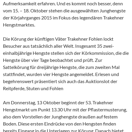
Aufmerksamkeit erfahren. Und es kommt noch besser, denn
vom 15. – 18. Oktober stehen die ausgewählten Junghengste
der Körjahrganges 2015 im Fokus des legendären Trakehner
Hengstmarktes.
Die Körung der künftigen Väter Trakehner Fohlen lockt
Besucher aus tatsächlich aller Welt. Insgesamt 35 zwei-
einhalbjährige Hengste stellen sich der Körkommission, die die
Hengste über vier Tage beobachtet und prüft. Zur
Sattelkörung für dreijährige Hengste, die zum zweiten Mal
stattfindet, wurden vier Hengste angemeldet. Erlesen und
begehrenswert präsentiert sich auch das Auktionslot der
Reitpferde, Stuten und Fohlen
Am Donnerstag, 13 Oktober beginnt der 53. Trakehner
Hengstmarkt um Punkt 13.30 Uhr mit der Pflastermusterung,
also dem Vorstellen der Junghengste draußen auf festem
Boden. Diese ersten Eindrücke von den Hengsten finden
bereits Eingang in die Unterlagen zur Körung. Danach bietet