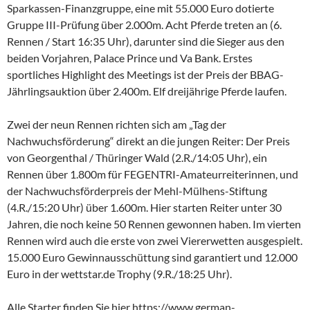
Sparkassen-Finanzgruppe, eine mit 55.000 Euro dotierte
Gruppe III-Prüfung über 2.000m. Acht Pferde treten an (6.
Rennen / Start 16:35 Uhr), darunter sind die Sieger aus den
beiden Vorjahren, Palace Prince und Va Bank. Erstes
sportliches Highlight des Meetings ist der Preis der BBAG-
Jährlingsauktion über 2.400m. Elf dreijährige Pferde laufen.
Zwei der neun Rennen richten sich am „Tag der
Nachwuchsförderung“ direkt an die jungen Reiter: Der Preis
von Georgenthal / Thüringer Wald (2.R./14:05 Uhr), ein
Rennen über 1.800m für FEGENTRI-Amateurreiterinnen, und
der Nachwuchsförderpreis der Mehl-Mülhens-Stiftung
(4.R./15:20 Uhr) über 1.600m. Hier starten Reiter unter 30
Jahren, die noch keine 50 Rennen gewonnen haben. Im vierten
Rennen wird auch die erste von zwei Viererwetten ausgespielt.
15.000 Euro Gewinnausschüttung sind garantiert und 12.000
Euro in der wettstar.de Trophy (9.R./18:25 Uhr).
Alle Starter finden Sie hier https://www.german-