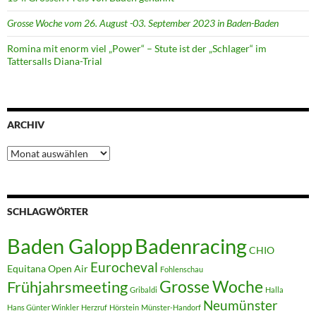
Grosse Woche vom 26. August -03. September 2023 in Baden-Baden
Romina mit enorm viel „Power“ – Stute ist der „Schlager“ im
Tattersalls Diana-Trial
ARCHIV
Archiv
SCHLAGWÖRTER
Badenracing
Baden Galopp
CHIO
Eurocheval
Equitana Open Air
Fohlenschau
Grosse Woche
Frühjahrsmeeting
Gribaldi
Halla
Neumünster
Hans Günter Winkler
Herzruf
Hörstein
Münster-Handorf