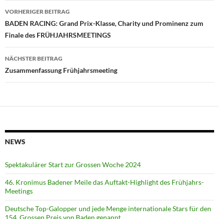
Beitragsnavigation
VORHERIGER BEITRAG
BADEN RACING: Grand Prix-Klasse, Charity und Prominenz zum
Finale des FRÜHJAHRSMEETINGS
NÄCHSTER BEITRAG
Zusammenfassung Frühjahrsmeeting
NEWS
Spektakulärer Start zur Grossen Woche 2024
46. Kronimus Badener Meile das Auftakt-Highlight des Frühjahrs-
Meetings
Deutsche Top-Galopper und jede Menge internationale Stars für den
154. Grossen Preis von Baden genannt