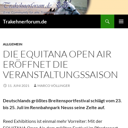
Zum
Inhalt
springen
Suchen
Trakehnerforum.de
PRIMÄR
MENÜ
ALLGEMEIN
DIE EQUITANA OPEN AIR
ERÖFFNET DIE
VERANSTALTUNGSSAISON
11. JUNI 2021
MARCO VÖLLINGER
Deutschlands größtes Breitensportfestival schlägt vom 23.
bis 25. Juli im Rennbahnpark Neuss seine Zelte auf.
Reed Exhibitions ist einmal mehr Vorreiter: Mit der
EQUITANA Open Air, dem größten Festival im Pferdesport,