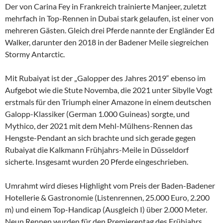
Der von Carina Fey in Frankreich trainierte Manjeer, zuletzt
mehrfach in Top-Rennen in Dubai stark gelaufen, ist einer von
mehreren Gästen. Gleich drei Pferde nannte der Engländer Ed
Walker, darunter den 2018 in der Badener Meile siegreichen
Stormy Antarctic.
Mit Rubaiyat ist der „Galopper des Jahres 2019“ ebenso im
Aufgebot wie die Stute Novemba, die 2021 unter Sibylle Vogt
erstmals für den Triumph einer Amazone in einem deutschen
Galopp-Klassiker (German 1.000 Guineas) sorgte, und
Mythico, der 2021 mit dem Mehl-Mülhens-Rennen das
Hengste-Pendant an sich brachte und sich gerade gegen
Rubaiyat die Kalkmann Frühjahrs-Meile in Düsseldorf
sicherte. Insgesamt wurden 20 Pferde eingeschrieben.
Umrahmt wird dieses Highlight vom Preis der Baden-Badener
Hotellerie & Gastronomie (Listenrennen, 25.000 Euro, 2.200
m) und einem Top-Handicap (Ausgleich I) über 2.000 Meter.
Neun Rennen wurden für den Premierentag des Frühjahrs