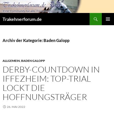
Zum
Inhalt
springen
Suchen
Trakehnerforum.de
PRIMÄR
MENÜ
Archiv der Kategorie: Baden Galopp
ALLGEMEIN
,
BADEN GALOPP
DERBY-COUNTDOWN IN
IFFEZHEIM: TOP-TRIAL
LOCKT DIE
HOFFNUNGSTRÄGER
26. MAI 2022