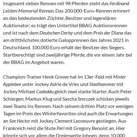
insgesamt sieben Rennen mit 98 Pferden steht das
Ferdinand
Leisten-Memorial Rennen
. Das 200.000-Euro-Rennen erinnert
an den bedeutenden Züchter, Besitzer und legendären
Auktionator; es trägt den Untertitel BBAG Auktionsrennen
und ist nach dem
Deutschen Derby
und dem
Preis der Diana
das
am dritthöchsten dotierte Galopprennen des Jahres 2021 in
Deutschland. 100.000 Euro erhält der Besitzer des Siegers.
Startberechtigt sind zweijährige Pferde, die vor einem Jahr bei
der BBAG im Angebot waren.
Champion-Trainer Henk Grewe hat im 13er-Feld mit
Mister
Applebee
unter Jockey Adrie de Vries und
Steelhammer
mit
Jockey Michael
Cadeddu
gleich zwei starke Starter. Auch Peter
Schiergen, Markus Klug und Sascha Smrczek schicken jeweils
zwei Teams ins Rennen. Nach seinem dritten Platz vor wenigen
Tagen im Preis des Winterfavoriten sind auch die Erwartungen
an
See Hector
mit Jockey Clement Lecoeuvre gestiegen. Aus
Frankreich reist die Stute
Perl
mit Gregory Benoist an. Hier
könnte sich vor allem die Dreierwette lohnen, denn 10.000