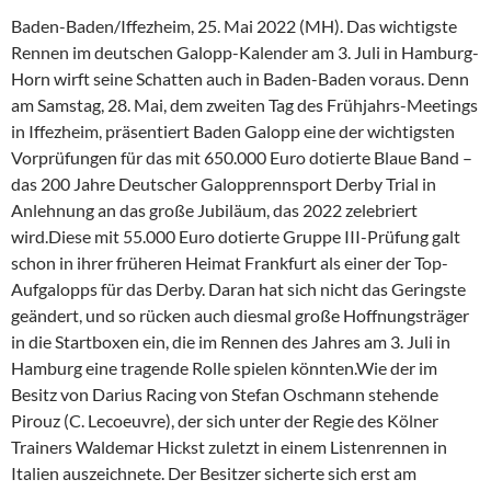
Baden-Baden/Iffezheim, 25. Mai 2022 (MH). Das wichtigste
Rennen im deutschen Galopp-Kalender am 3. Juli in Hamburg-
Horn wirft seine Schatten auch in Baden-Baden voraus. Denn
am Samstag, 28. Mai, dem zweiten Tag des Frühjahrs-Meetings
in Iffezheim, präsentiert Baden Galopp eine der wichtigsten
Vorprüfungen für das mit 650.000 Euro dotierte Blaue Band –
das 200 Jahre Deutscher Galopprennsport Derby Trial in
Anlehnung an das große Jubiläum, das 2022 zelebriert
wird.Diese mit 55.000 Euro dotierte Gruppe III-Prüfung galt
schon in ihrer früheren Heimat Frankfurt als einer der Top-
Aufgalopps für das Derby. Daran hat sich nicht das Geringste
geändert, und so rücken auch diesmal große Hoffnungsträger
in die Startboxen ein, die im Rennen des Jahres am 3. Juli in
Hamburg eine tragende Rolle spielen könnten.Wie der im
Besitz von Darius Racing von Stefan Oschmann stehende
Pirouz (C. Lecoeuvre), der sich unter der Regie des Kölner
Trainers Waldemar Hickst zuletzt in einem Listenrennen in
Italien auszeichnete. Der Besitzer sicherte sich erst am