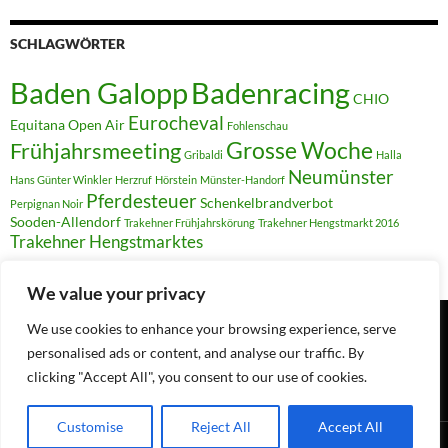
SCHLAGWÖRTER
Badenracing
Baden Galopp
CHIO
Eurocheval
Equitana Open Air
Fohlenschau
Grosse Woche
Frühjahrsmeeting
Gribaldi
Halla
Neumünster
Hans Günter Winkler
Herzruf
Hörstein
Münster-Handorf
Pferdesteuer
Schenkelbrandverbot
Perpignan Noir
Sooden-Allendorf
Trakehner Frühjahrskörung
Trakehner Hengstmarkt 2016
Trakehner Hengstmarktes
We value your privacy
We use cookies to enhance your browsing experience, serve
personalised ads or content, and analyse our traffic. By
Suchen
nach:
clicking "Accept All", you consent to our use of cookies.
Customise
Reject All
Accept All
Datenschutz
Mit Stolz präsentiert von WordPress