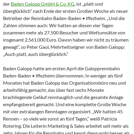
der
Baden Galopp GmbH & Co. KG
, ist „platt und
überglücklich“ nach Ende der ersten Großen Woche als neuer
Betreiber der Rennbahn Baden-Baden • Iffezheim. „Und die
Zahlen stimmen auch: Wir hatten an diesen vier Tagen
zusammen mehr als 27.500 Besucher und Wettumsätze von
insgesamt 2.561.000 Euro. Davon haben wir nicht zu träumen
gewagt“, so Peter Gaul, Mehrheitseigner von Baden Galopp:
„Auch platt, auch überglücklich.“
Baden Galopp hatte am ersten April die Galopprennbahn
Baden-Baden • Iffezheim übernommen. In weniger als fünf
Monaten hat Baden Galopp das Organisationsbüro neu und
arbeitsfähig gemacht, das über fast sechs Monate
brachliegende Geläuf renntauglich und die gesamte Anlage
empfangsbereit gemacht. Und eine komplette Große Woche
mit vier extralangen Renntagen organisiert. „Wir hatten 45
Rennen – so viele wie sonst an fünf Tagen,“ weiß Patricia
Rotering. Die Leiterin Marketing & Sales arbeitet seit mehr als
zehn Jahren für die Rennbahn und kennt diese wohl besser als