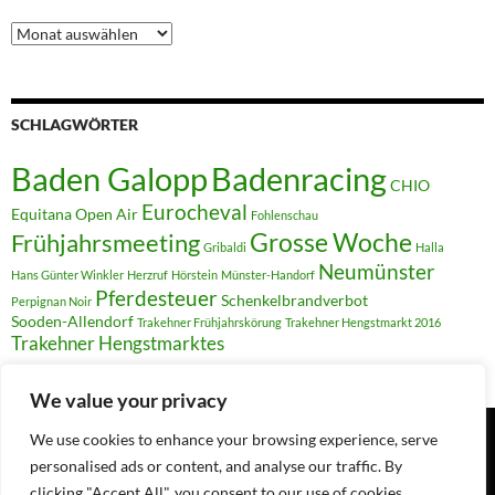
Archiv
SCHLAGWÖRTER
Badenracing
Baden Galopp
CHIO
Eurocheval
Equitana Open Air
Fohlenschau
Grosse Woche
Frühjahrsmeeting
Gribaldi
Halla
Neumünster
Hans Günter Winkler
Herzruf
Hörstein
Münster-Handorf
Pferdesteuer
Schenkelbrandverbot
Perpignan Noir
Sooden-Allendorf
Trakehner Frühjahrskörung
Trakehner Hengstmarkt 2016
Trakehner Hengstmarktes
We value your privacy
We use cookies to enhance your browsing experience, serve
personalised ads or content, and analyse our traffic. By
Suchen
nach:
clicking "Accept All", you consent to our use of cookies.