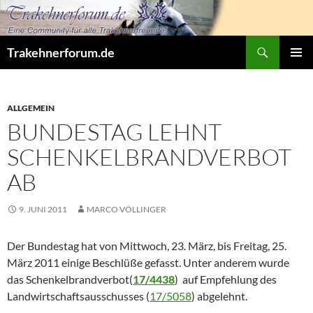
Zum
Inhalt
springen
Suchen
Trakehnerforum.de
PRIMÄR
MENÜ
ALLGEMEIN
BUNDESTAG LEHNT
SCHENKELBRANDVERBOT
AB
9. JUNI 2011
MARCO VÖLLINGER
Der Bundestag hat von Mittwoch, 23. März, bis Freitag, 25.
März 2011 einige Beschlüße gefasst. Unter anderem wurde
das Schenkelbrandverbot(
17/4438
) auf Empfehlung des
Landwirtschaftsausschusses (
17/5058
) abgelehnt.