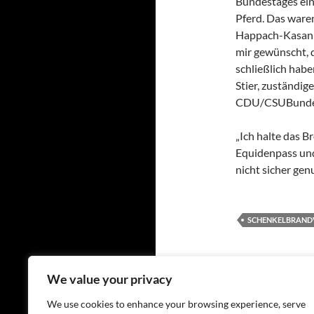
Bundestages ein
Pferd. Das ware
Happach-Kasan (
mir gewünscht, d
schließlich hab
Stier, zuständig
CDU/CSUBundes
„Ich halte das 
Equidenpass und 
nicht sicher genu
SCHENKELBRAND
Beitragsn
We value your privacy
VORHERIGER BEIT
Elitehengst Herzr
We use cookies to enhance your browsing experience, serve