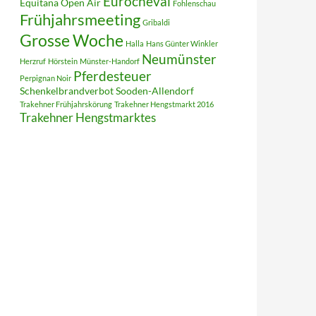
Eurocheval
Equitana Open Air
Fohlenschau
Frühjahrsmeeting
Gribaldi
Grosse Woche
Halla
Hans Günter Winkler
Neumünster
Herzruf
Hörstein
Münster-Handorf
Pferdesteuer
Perpignan Noir
Schenkelbrandverbot
Sooden-Allendorf
Trakehner Frühjahrskörung
Trakehner Hengstmarkt 2016
Trakehner Hengstmarktes