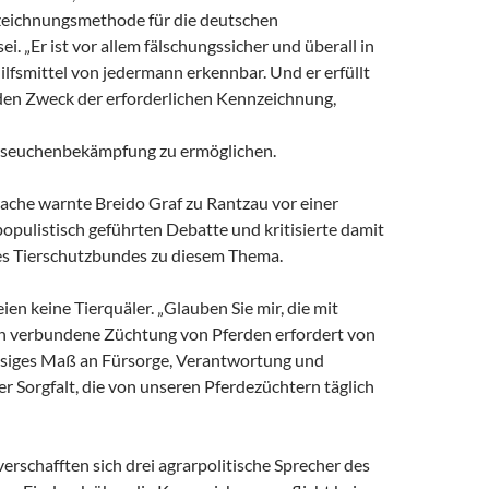
eichnungsmethode für die deutschen
i. „Er ist vor allem fälschungssicher und überall in
lfsmittel von jedermann erkennbar. Und er erfüllt
en Zweck der erforderlichen Kennzeichnung,
rseuchenbekämpfung zu ermöglichen.
rache warnte Breido Graf zu Rantzau vor einer
opulistisch geführten Debatte und kritisierte damit
s Tierschutzbundes zu diesem Thema.
ien keine Tierquäler. „Glauben Sie mir, die mit
n verbundene Züchtung von Pferden erfordert von
iesiges Maß an Fürsorge, Verantwortung und
er Sorgfalt, die von unseren Pferdezüchtern täglich
“
rschafften sich drei agrarpolitische Sprecher des