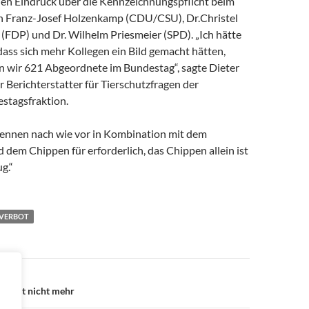
en Eindruck über die Kennzeichnungspflicht beim
n Franz-Josef Holzenkamp (CDU/CSU), Dr.Christel
FDP) und Dr. Wilhelm Priesmeier (SPD). „Ich hätte
ass sich mehr Kollegen ein Bild gemacht hätten,
en wir 621 Abgeordnete im Bundestag“, sagte Dieter
er Berichterstatter für Tierschutzfragen der
tagsfraktion.
Brennen nach wie vor in Kombination mit dem
dem Chippen für erforderlich, das Chippen allein ist
g.“
VERBOT
avigation
RAG
uf lebt nicht mehr