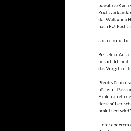
bewährte Kennz
Zuchtverbände se
der Welt ohne Hi
nach EU-Recht d
auch um die Tie
Bei seiner Ansp
unsachlich und p
das Vorgehen de
Pferdezüchter se
höchster Passio
Fohlen an ein r
tierschützerisch
praktiziert wird.
Unter anderem ve