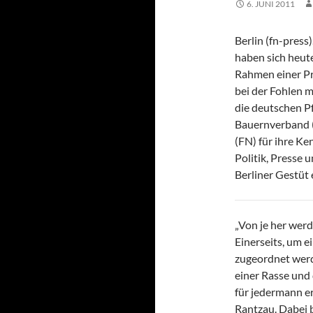
6. JUNI 2011
Berlin (fn-press
haben sich heute
Rahmen einer Pr
bei der Fohlen 
die deutschen 
Bauernverband (
(FN) für ihre K
Politik, Presse 
Berliner Gestüt
„Von je her wer
Einerseits, um e
zugeordnet werd
einer Rasse und
für jedermann er
Rantzau. Dabei b