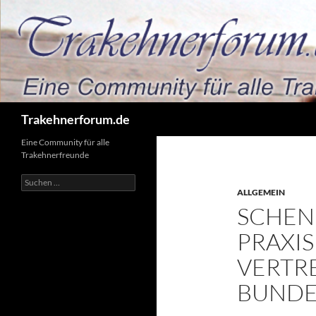
Zum
Inhalt
springen
Suchen
Trakehnerforum.de
Eine Community für alle
Trakehnerfreunde
Suchen
nach:
ALLGEMEIN
SCHEN
PRAXI
VERTR
BUNDE