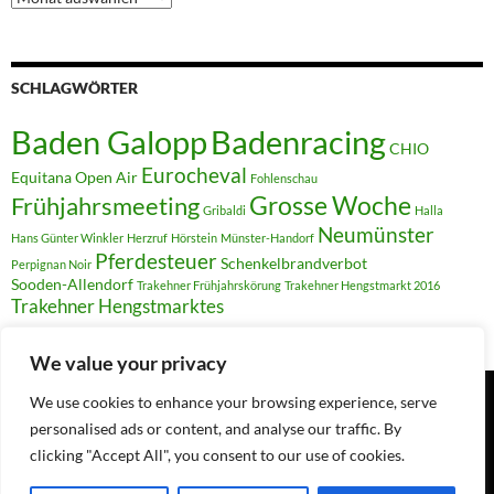
SCHLAGWÖRTER
Badenracing
Baden Galopp
CHIO
Eurocheval
Equitana Open Air
Fohlenschau
Grosse Woche
Frühjahrsmeeting
Gribaldi
Halla
Neumünster
Hans Günter Winkler
Herzruf
Hörstein
Münster-Handorf
Pferdesteuer
Schenkelbrandverbot
Perpignan Noir
Sooden-Allendorf
Trakehner Frühjahrskörung
Trakehner Hengstmarkt 2016
Trakehner Hengstmarktes
We value your privacy
We use cookies to enhance your browsing experience, serve
personalised ads or content, and analyse our traffic. By
Suchen
nach:
clicking "Accept All", you consent to our use of cookies.