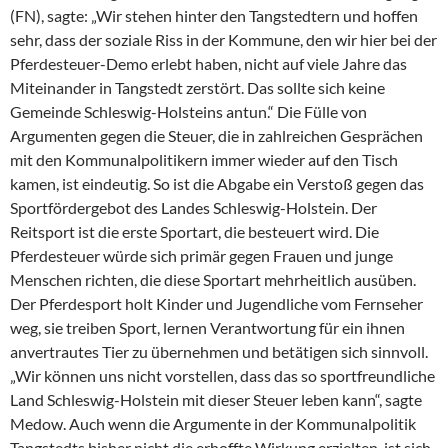
(FN), sagte: „Wir stehen hinter den Tangstedtern und hoffen
sehr, dass der soziale Riss in der Kommune, den wir hier bei der
Pferdesteuer-Demo erlebt haben, nicht auf viele Jahre das
Miteinander in Tangstedt zerstört. Das sollte sich keine
Gemeinde Schleswig-Holsteins antun.“ Die Fülle von
Argumenten gegen die Steuer, die in zahlreichen Gesprächen
mit den Kommunalpolitikern immer wieder auf den Tisch
kamen, ist eindeutig. So ist die Abgabe ein Verstoß gegen das
Sportfördergebot des Landes Schleswig-Holstein. Der
Reitsport ist die erste Sportart, die besteuert wird. Die
Pferdesteuer würde sich primär gegen Frauen und junge
Menschen richten, die diese Sportart mehrheitlich ausüben.
Der Pferdesport holt Kinder und Jugendliche vom Fernseher
weg, sie treiben Sport, lernen Verantwortung für ein ihnen
anvertrautes Tier zu übernehmen und betätigen sich sinnvoll.
„Wir können uns nicht vorstellen, dass das so sportfreundliche
Land Schleswig-Holstein mit dieser Steuer leben kann“, sagte
Medow. Auch wenn die Argumente in der Kommunalpolitik
Tangstedts bisher nicht die erhoffte Wirkung erzielten, ist sich