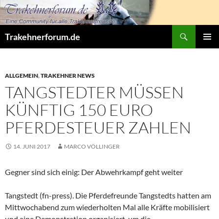
Zum
Inhalt
springen
Suchen
Trakehnerforum.de
PRIMÄR
MENÜ
ALLGEMEIN
,
TRAKEHNER NEWS
TANGSTEDTER MÜSSEN
KÜNFTIG 150 EURO
PFERDESTEUER ZAHLEN
14. JUNI 2017
MARCO VÖLLINGER
Gegner sind sich einig: Der Abwehrkampf geht weiter
Tangstedt (fn-press). Die Pferdefreunde Tangstedts hatten am
Mittwochabend zum wiederholten Mal alle Kräfte mobilisiert
und eine Demonstration organisiert, um die